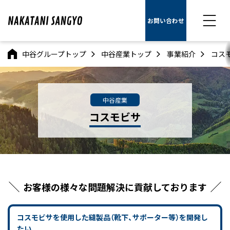
お問い合わせ
中谷グループトップ
中谷産業トップ
事業紹介
コス
中谷産業
コスモビサ
お客様の様々な問題解決に貢献しております
コスモビサを使用した縫製品（靴下、サポーター等）を開発し
たい